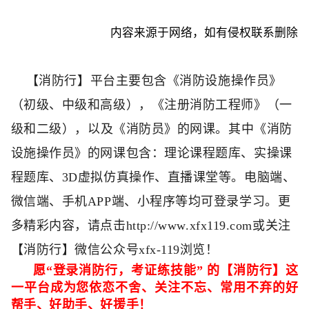
内容来源于网络，如有侵权联系删除
【消防行】平台主要包含
《
消防设施操作员
》
（
初级、中级和高级
）
，
《
注册消防工程师
》（
一
级和二级
）
，以及
《
消防员
》
的网课。
其中
《消防
设施操作员》的网课包含：理论课程题库、实操课
程题库、3D虚拟仿真操作、直播课堂等。电脑端、
微信端、手机
APP
端、小程序等均可登录学习。更
多精彩内容，请点击
http://www.xfx119.com
或关注
【消防行】微信公众号
xfx-119
浏览！
愿
“
登录消防行，考证练技能
”
的【消防行】这
一平台成为您依恋不舍、关注不忘、常用不弃的好
帮手、好助手、好援手！