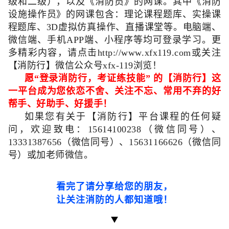
级和二级
）
，以及
《
消防员
》
的网课。
其中
《消防
设施操作员》的网课包含：理论课程题库、实操课
程题库、3D虚拟仿真操作、直播课堂等。电脑端、
微信端、手机
APP
端、小程序等均可登录学习。更
多精彩内容，请点击
http://www.xfx119.com
或关注
【消防行】微信公众号
xfx-119
浏览！
愿
“
登录消防行，考证练技能
”
的【消防行】这
一平台成为您依恋不舍、关注不忘、常用不弃的好
帮手、好助手、好援手！
如果您有关于【消防行】平台课程的任何疑
问，欢迎致电：
15614100238（微信同号）
、
13331387656
（微信同号）、
15631166626（
微信同
号）或加老师微信。
看完了请分享给您的朋友，
让关注消防的人都知道哦
！