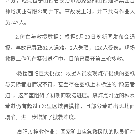
29分‌，地点位于山西省长治市沁源县的山西通洲集团留
神峪煤业有限公司井下。事故发生时，井下共有作业人
员247人。‌‌
‌2.伤亡与救援数据‌：根据5月23日晚新闻发布会通
报，事故已导致‌82人遇难，2人失联，128人受伤‌。现场
救援工作仍在紧张进行中，目前已展开第三轮搜救。
·救援面临巨大挑战‌：救援人员发现‌煤矿提供的图纸
与实际巷道情况不符‌，甚至存在图纸上未标注的“隐藏巷
道”，这严重阻碍了初期的救援进度。爆炸点附近的积水
巷道仍有超过1公里区域待摸排，且部分巷道出现地面
塌陷，进一步增加了搜救难度。
·高强度搜救作业‌：国家矿山应急救援队的队员们在