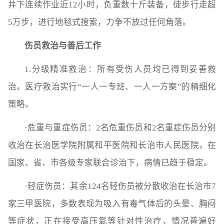
井下连续作业近12小时，负重数十斤装备，徒步行走超
5万步，进行地毯式搜索，力争不放过任何角落。‌
伤员救治与善后工作
1.分级精准救治‌：所有受伤人员均已得到妥善救
治。医疗救治实行“‌一人一专班、一人一方案‌”的精细化
策略。
‌·危重与重症伤员‌：2名危重伤员和2名重症伤员分别
收治在长治医学院附属和平医院和长治市人民医院，在
国家、省、市各级专家联合诊治下，病情已趋于稳定。
·轻症伤员‌：其余124名轻伤员被分散收治在长治市7
家三甲医院，多数表现为吸入有毒气体后的头晕、胸闷
等症状，正在接受高压氧等针对性治疗，情况普遍好