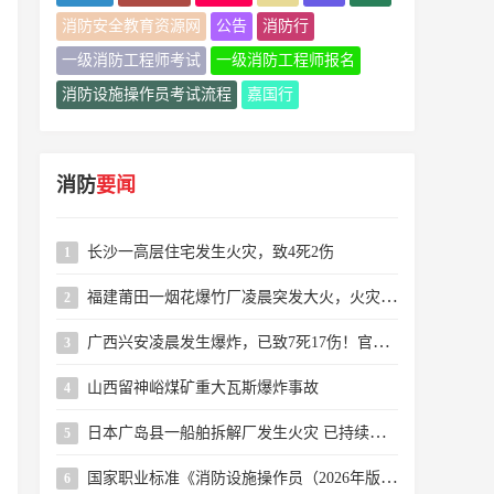
消防安全教育资源网
公告
消防行
一级消防工程师考试
一级消防工程师报名
消防设施操作员考试流程
嘉国行
消防
要闻
长沙一高层住宅发生火灾，致4死2伤
1
福建莆田一烟花爆竹厂凌晨突发大火，火灾系人为纵火，嫌疑人已被警方控制
2
广西兴安凌晨发生爆炸，已致7死17伤！官方通报→
3
山西留神峪煤矿重大瓦斯爆炸事故
4
日本广岛县一船舶拆解厂发生火灾 已持续近24小时
5
国家职业标准《消防设施操作员（2026年版）》解读
6