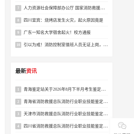
人力资源社会保障部办公厅 国家消防救援局办公室 关于颁布消防设施操作员国家职业标准的通知
7
四川宜宾：烧烤店发生火灾，起火原因竟是
8
广东一知名大学宿舍起火！校方通报
9
引以为戒！消防控制室值班人员无证上岗，这个小区物业被罚
10
最新
资讯
青海鉴定站关于2026年8月下半月考生鉴定缴费缴款码公示的公告
1
青海省消防救援总队消防行业职业技能鉴定站2026年8月下半月消防设施操作员职业技能鉴定公告
2
天津市消防救援总队消防行业职业技能鉴定站2026年8月16-31日批次消防设施操作员职业技能鉴定公告
3
四川省消防救援总队消防行业职业技能鉴定站2026年8月消防设施操作员职业技能鉴定考试公告
4