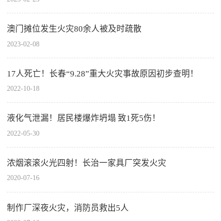
澳门摊位发生火灾80余人被及时疏散
2023-02-08
17人死亡！长春“9.28”重大火灾事故原因初步查明！
2022-10-18
液化气泄漏！居民楼爆炸坍塌 致1死5伤！
2022-05-30
浓烟滚滚火光四射！长治一家具厂突发火灾
2020-07-16
制作厂深夜火灾，消防员救出5人