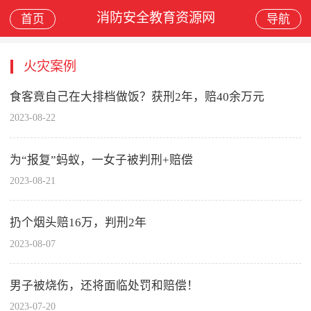
消防安全教育资源网
首页
导航
火灾案例
食客竟自己在大排档做饭？获刑2年，赔40余万元
2023-08-22
为“报复”蚂蚁，一女子被判刑+赔偿
2023-08-21
扔个烟头赔16万，判刑2年
2023-08-07
男子被烧伤，还将面临处罚和赔偿！
2023-07-20