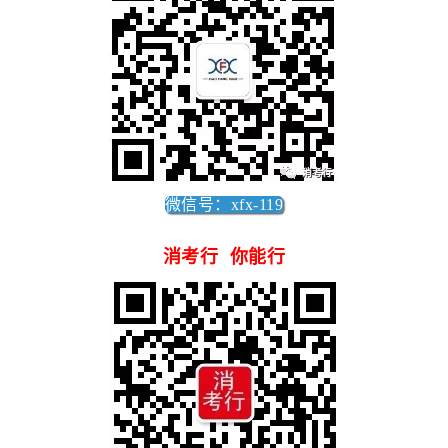
微信号：xfx-119
消考行 你能行