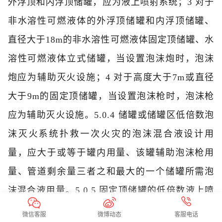
外浮顶和内浮顶储罐，应为液上喷射系统；
3 对于
非水溶性可燃液体的外浮顶储罐和内浮顶储罐、
直径大于18m的非水溶性可燃液体固定顶储罐、水
溶性可燃液体立式储罐，当设置泡沫炮时，泡沫
炮应为辅助灭火设施；
4 对于高度大于7m或直径
大于9m的固定顶储罐，当设置泡沫枪时，泡沫枪
应为辅助灭火设施。
5.0.4 储罐或储罐区低倍数泡
沫灭火系统扑救一次火灾的泡沫混合液设计用
量，应大于或等于罐内用量、该罐辅助泡沫枪用
量、管道剩余量三者之和最大的一个储罐所需泡
沫混合液用量。
5.0.5 固定顶储罐的低倍数液上喷
射泡沫灭火系统，每个泡沫产生器应设置独立的
微信客服
微博动态
客服电话