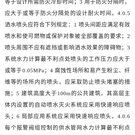
等于设计所需防火冷却时间；
3 用于防火分隔时，
应大于或等于防火分隔处的设计耐火时间。
4.0.5
洒水喷头应符合下列规定：
1 喷头间距应满足有效
喷水和使可燃物或保护对象被全部覆盖的要求；
2
喷头周围不应有遮挡或影响洒水效果的障碍物；
3
系统水力计算最不利点处喷头的工作压力应大于
或等于0.05MPa；
4 腐蚀性场所和易产生粉尘、纤
维等的场所内的喷头，应采取防止喷头堵塞的措
施；
5 建筑高度大于100m的公共建筑，其高层主
体内设置的自动喷水灭火系统应采用快速响应喷
头；
6 局部应用系统应采用快速响应喷头。
4.0.6
每个报警阀组控制的供水管网水力计算最不利点