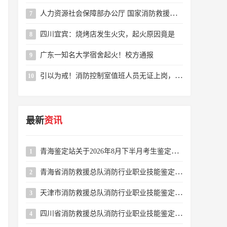
人力资源社会保障部办公厅 国家消防救援局办公室 关于颁布消防设施操作员国家职业标准的通知
7
四川宜宾：烧烤店发生火灾，起火原因竟是
8
广东一知名大学宿舍起火！校方通报
9
引以为戒！消防控制室值班人员无证上岗，这个小区物业被罚
10
最新
资讯
青海鉴定站关于2026年8月下半月考生鉴定缴费缴款码公示的公告
1
青海省消防救援总队消防行业职业技能鉴定站2026年8月下半月消防设施操作员职业技能鉴定公告
2
天津市消防救援总队消防行业职业技能鉴定站2026年8月16-31日批次消防设施操作员职业技能鉴定公告
3
四川省消防救援总队消防行业职业技能鉴定站2026年8月消防设施操作员职业技能鉴定考试公告
4