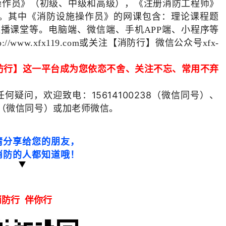
操作员
》（
初级、中级和高级
）
，
《
注册消防工程师
》
。
其中
《消防设施操作员》的网课包含：理论课程题
直播课堂等。电脑端、微信端、手机
端、小程序等
APP
或关注【消防行】微信公众号
p://www.xfx119.com
xfx-
防行】这一平台成为您依恋不舍、关注不忘、常用不弃
任何疑问，欢迎致电：
15614100238（微信同号）
、
微信同号）或加老师微信。
6（
请分享给您的朋友，
消防的人都知道哦
！
消防行 伴你行