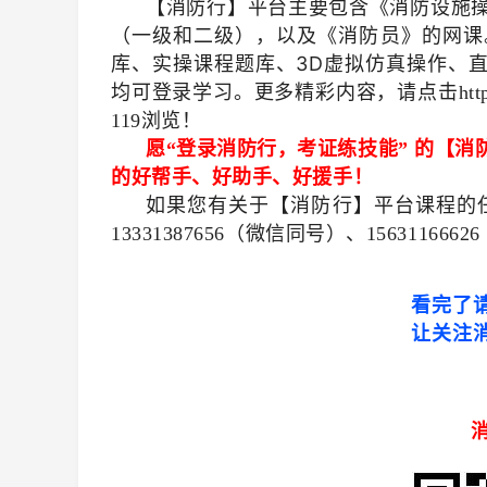
【消防行】平台主要包含
《
消防设施
（
一级和二级
）
，以及
《
消防员
》
的网课
库、实操课程题库、3D虚拟仿真操作、
均可登录学习。更多精彩内容，请点击
htt
浏览！
119
愿
登录消防行，考证练技能
的【消
“
”
的好帮手、好助手、好援手！
如果您有关于【消防行】平台课程的
（微信同号）、
13331387656
1563116662
看完了
让关注