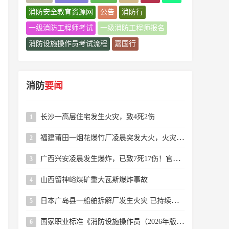
消防安全教育资源网
公告
消防行
一级消防工程师考试
一级消防工程师报名
消防设施操作员考试流程
嘉国行
消防
要闻
长沙一高层住宅发生火灾，致4死2伤
1
福建莆田一烟花爆竹厂凌晨突发大火，火灾系人为纵火，嫌疑人已被警方控制
2
广西兴安凌晨发生爆炸，已致7死17伤！官方通报→
3
山西留神峪煤矿重大瓦斯爆炸事故
4
日本广岛县一船舶拆解厂发生火灾 已持续近24小时
5
国家职业标准《消防设施操作员（2026年版）》解读
6