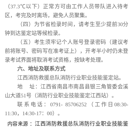
（
37.3
℃以下）正常方可由工作人员带队进入待考
区，考完及时离场，避免人员聚集。
（四）为节省检录时间，请考生至少提前
30
分
钟到达鉴定站等候检录。
（五）考生须牢记个人账号登录密码（建议考
前将账号、密码写在准考证上），开考半小时仍未登
录考试界面将取消考试资格，按缺考处理。
六、地址及联系方式
江西消防救援总队消防行业职业技能鉴定站。
地
址：
江西省南昌市南昌县银三角管委会溪
山大道
51
号（消防行业职业技能鉴定江西站）。
联系电话：
0791- 85706252
（工作
日
0
8:30-
11:30
，
14:30-17
：
00
）。
江西
消防救援总队消防行业职业技能
鉴
内容来源 ：