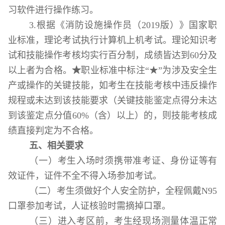
习软件进行操作练习。
3.
根据《消防设施操作员（
2019
版）》国家职
业标准，理论考试执行计算机上机考试。理论知识考
试和技能操作考核均实行百分制，成绩皆达到
60
分及
以上者为合格。
★
职业标准中标注“★”为涉及安全生
产或操作的关键技能，如考生在技能考核中违反操作
规程或未达到该技能要求（关键技能鉴定点得分未达
到该鉴定点分值60%（含）以上）的，则技能考核成
绩直接判定为不合格。
五、相关要求
（一）考生入场时须携带准考证、身份证等有
效证件，证件不全不得入场参加考试。
（二
）考生须做好个人安全防护，全程佩戴
N95
口罩参加考试，人证核验时需摘掉口罩。
（三
）进入考区前，考生经现场测量体温正常