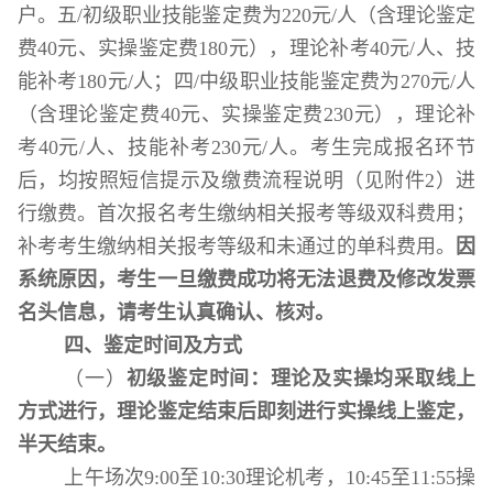
户
。
五
/
初
级职业技能鉴定费为
220
元
/
人（含理论鉴定
费
40
元、实操鉴定费
180
元），理论补考
40
元
/
人、技
能补考
180
元
/
人；
四
/
中
级职业技能鉴定费为
270
元
/
人
（含理论鉴定费
40
元、实操鉴定费
230
元），理论补
考
40
元
/
人、技能补考
230
元
/
人。
考生
完成报名环节
后，
均
按照短信提示
及缴费流程说明（
见附件
2
）进
行缴费。首次报名考生缴纳相关报考等级双科费用；
补考考生缴纳相关报考等级和未通过的单科费用。
因
系统原因，考生一旦缴费成功将无法退费及修改发票
名头信息，请考生认真确认、核对。
四、鉴定时间及方式
（一）
初级鉴定时间：理论及实操均采取线上
方式进行，理论鉴定结束后即刻进行实操线上鉴定，
半天结束。
上午场次
9:00
至
10:30
理论机考，
10:45
至
11:55
操