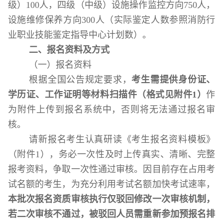
级）
100
人，四级（中级）设施操作监控方向
750
人，
设施维修保养方向
300
人（实际鉴定人数参照消防行
业职业技能鉴定指导中心计划数）。
二
、
报名资料及方式
（一）报名资料
根据全国公告规定要求，
考生需提供身份证、
学历证、工作证明等材料扫描件（格式见附件
1
）
作
为附件上传到报名系统中，否则将无法通过报名审
核。
请新报名考生认真研读《考生报名资料模板》
（附件
1
），务必一次性及时上传真实、清晰、完整
报考资料，争取一次性通过审核。因目前存在占用考
试名额的考生，为充分利用考试名额加快考试速率，
本批次报名资质审核执行仅驳回修改一次审核机制，
若二次审核不通过，被驳回人员需重新参加预报名排