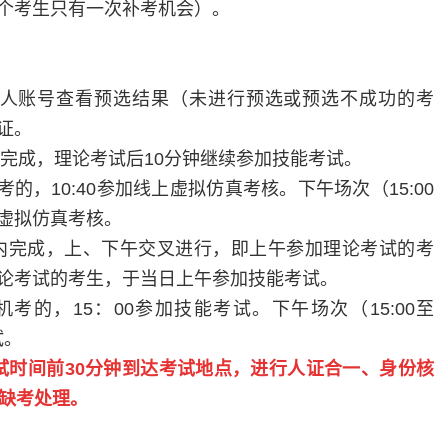
个考生只有一次补考机会）。
人账号查看预选结果（未进行预选或预选不成功的考
证。
完成，
理论考试后
10
分钟继续参加技能考试
。
考的
，
10:
40
参加
线上虚拟仿真考核。下午场次（
1
5
:
0
0
虚拟仿真考核。
内完成，上、下午交叉进行，即上午参加理论考试的考
论考试的考生，于当日上午参加技能考试。
机考的
，
1
5
：
00
参加技能考试
。下午场次（
1
5
:
0
0
至
试
。
试时间前
30
分钟到达考试地点，进行人证合一、身份核
缺考处理。