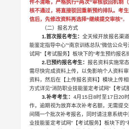
件不清晰，严格执行“两次”审核驳回机制
核不通过，将直接驳回重新预约排队
。考生
信后，先修改资料再选择
“继续提交审核”
。
（二）报名方式
1.
首次报名考生：
全天候开放报名渠
能鉴定指导中心”“南京训练总队”微信公众
试网”【考试服务】板块下的“考生预约报名
2.
已预约报名考生：
报名资料实施常
需尽快完成资料上传，以免影响个人资料审
资料，然后在【上传报名资料】模块上传相
方式详见
“消防职业技能鉴定考试网”【考试
3.
补考考生：
4
月
15
日
8
时至
17
日
20
作，逾期视为放弃本次补考名额，无需提交
间隔一个批次补考报名，同时请注意系统中
业技能
鉴定考试网
”【考试服务】板块下的