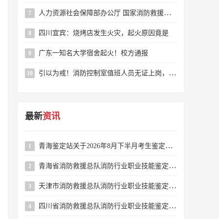
人力资源社会保障部办公厅 国家消防救援局办公室 关于颁布消防设施操作员国家职业标准的通知
7
四川宜宾：烧烤店发生火灾，起火原因竟是
8
广东一知名大学宿舍起火！校方通报
9
引以为戒！消防控制室值班人员无证上岗，这个小区物业被罚
10
最新
资讯
青海鉴定站关于2026年8月下半月考生鉴定缴费缴款码公示的公告
1
青海省消防救援总队消防行业职业技能鉴定站2026年8月下半月消防设施操作员职业技能鉴定公告
2
天津市消防救援总队消防行业职业技能鉴定站2026年8月16-31日批次消防设施操作员职业技能鉴定公告
3
四川省消防救援总队消防行业职业技能鉴定站2026年8月消防设施操作员职业技能鉴定考试公告
4