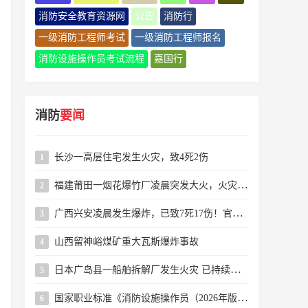
消防安全教育资源网
公告
消防行
一级消防工程师考试
一级消防工程师报名
消防设施操作员考试流程
嘉国行
消防
要闻
长沙一高层住宅发生火灾，致4死2伤
1
福建莆田一烟花爆竹厂凌晨突发大火，火灾系人为纵火，嫌疑人已被警方控制
2
广西兴安凌晨发生爆炸，已致7死17伤！官方通报→
3
山西留神峪煤矿重大瓦斯爆炸事故
4
日本广岛县一船舶拆解厂发生火灾 已持续近24小时
5
国家职业标准《消防设施操作员（2026年版）》解读
6