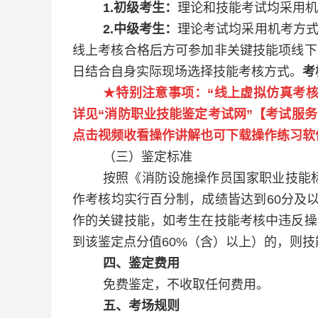
1.
初级考生：
理论和技能考试均采用机
2.
中级考生：
理论考试均采用机考方
线上考核合格后方可参加非关键技能项线下
日结合自身实际现场选择技能考核方式。
考
★
特别注意事项：
“线上虚拟仿真考
详见“消防职业技能鉴定考试网”【考试服
点击视频收看操作讲解也可下载操作练习软
（三）鉴定标准
按照《消防
设施操作员国家职业技能
作考核均实行百分制，成绩皆达到
60
分及以
作的关键技能，如考生在技能考核中违反操
到该鉴定点分值
60%
（含）以上）的，则技
四、鉴定费用
免费鉴定，不收取任何费用。
五、考场规则