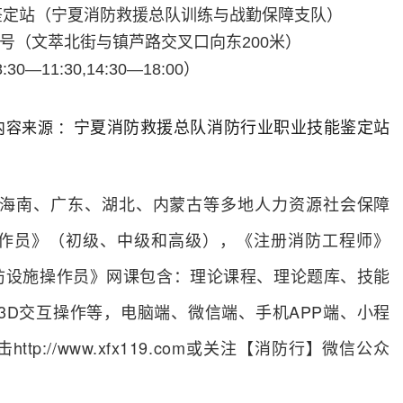
鉴定站（宁夏消防救援总队训练与战勤保障支队）
号
（
文萃北街与镇芦路交叉口向东
200
米
）
8:30
—
11:30,14:
3
0
—
1
8
:
0
0
）
内容来源 ：
宁夏消防救援总队消防行业职业技能鉴定站
海南、广东、湖北、内蒙古等多地人力资源社会保障
作员》（初级、中级和高级），《注册消防工程师》
防设施操作员》网课包含：理论课程、理论题库、技能
3D交互操作等，电脑端、微信端、手机APP端、小程
://www.xfx119.com或关注【消防行】微信公众