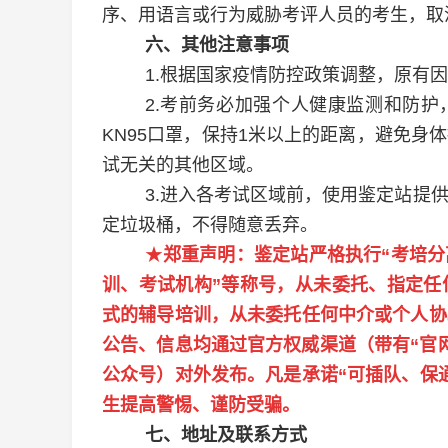
序、用语言或行为威胁考评人员的考生，取
六、其他注意事项
1.
根据国家疫情防控政策调整，原有因
2.
考前务必加强个人健康监测和防护
KN95
口罩，
保持
1
米以上的距离，避免身体
试无关的其他区域。
3.
进入各考试区域前，使用鉴定站提
定垃圾桶，不得随意丢弃。
★
郑重声明：鉴定站严格执行
“考培
训、考试机构”等称号，从未委托、指定任
式的辅导培训，从未委托任何中介或个人协
公告、信息均通过官方权威渠道（带有“官网
公众号）对外发布。凡是承诺“可插队、保
生提高警惕、谨防受骗。
七、地址及联系方式