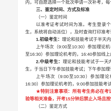
内，可自愿选择一个批次申请一次补考，每
三、鉴定时间、方式及标准
（一）鉴定时间
以准考证考试时间为准。考生登录个
生，系统将自动派位），及时查询打印准考
1.
初级考生：
理论和技能考试于半天内
上午场次（
9:00
至
10:30
）参加理论机
至
16:
3
0
）参加理论机考的
，
16:
40
参加
线上
2.
中级考生：
理论和技能考试于一天
生，于当日下午参加技能考试；下午参加理
上午场次（
9:00
至
10:30
）参加理论
16:
3
0
）参加理论机考的，
9:00
参加技能考
★
特别注意事项：所有考生务必在考
验等相关准备，开考
15
分钟
后禁止入场且
按
（二）鉴定方式