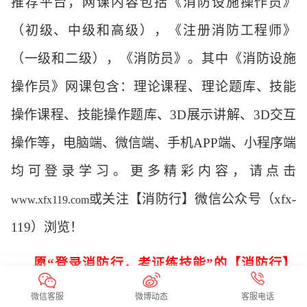
推荐平台，网课内容包括《消防设施操作员》
（初级、中级和高级），《注册消防工程师》
（一级和二级），《消防员》。其中《消防设施
操作员》网课包含：理论课程、理论题库、技能
操作课程、技能操作题库、
3D
展示讲解、
3D
交互
操作等，电脑端、微信端、手机
APP
端、小程序端
均可登录学习。更多精彩内容，请点击
或关注【消防行】微信公众号（
xfx-
www.xfx119.com
119
）浏览！
愿
“
登录消防行，考证练技能
”
的【消防行】
这一平台成为您依恋不舍、关注不忘、常用不
微信客服
微博动态
客服电话