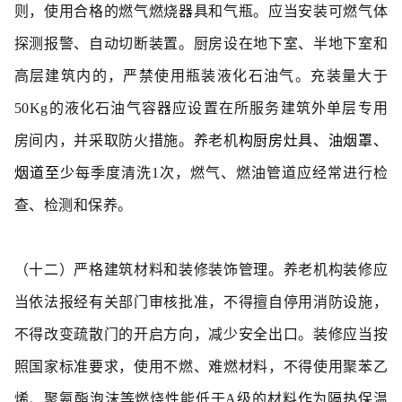
则，使用合格的燃气燃烧器具和气瓶。应当安装可燃气体
探测报警、自动切断装置。厨房设在地下室、半地下室和
高层建筑内的，严禁使用瓶装液化石油气。充装量大于
50Kg的液化石油气容器应设置在所服务建筑外单层专用
房间内，并采取防火措施。养老机
构厨房灶具、油烟罩、
烟道至少
每季度清洗1次，燃气、燃油管道应经常进行检
查、检测和保养。
（十二）严格建筑材料和装修装饰管理。
养老机构装修应
当依法报经有关部门审核批准，不得擅自
停用消防设施，
不得改变疏散门的开启方向，减少安全出口。装修应当按
照国家标准要求，使用不燃、难燃材料，不得使用聚苯乙
烯、聚氨酯泡沫等燃烧性能低于A级的材料作为隔热保温