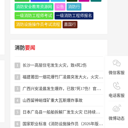
消防安全教育资源网
公告
消防行
一级消防工程师考试
一级消防工程师报名
消防设施操作员考试流程
嘉国行
消防
要闻
长沙一高层住宅发生火灾，致4死2伤
1
微信客服
福建莆田一烟花爆竹厂凌晨突发大火，火灾系人为纵火，嫌疑人已被警方控制
2
广西兴安凌晨发生爆炸，已致7死17伤！官方通报→
3
电话客服
山西留神峪煤矿重大瓦斯爆炸事故
4
日本广岛县一船舶拆解厂发生火灾 已持续近24小时
5
微博动态
国家职业标准《消防设施操作员（2026年版）》解读
6