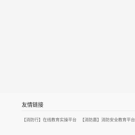
2022一消工程师考点：安全出口的宽度
202一消
2024一消工程师《技术实务》考点：仓库
友情链接
【消防行】在线教育实操平台
【消防嘉】消防安全教育平台