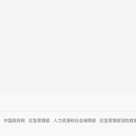
工程师考点：汽车库、修车库和人防工程
中国政府网
应急管理部
人力资源和社会保障部
应急管理部消防救