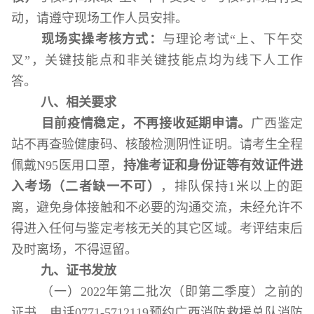
动，请遵守现场工作人员安排。
现场实操考核方式：
与理论考试
“
上、下午交
叉
”，关键技能点和非关键技能点均为线下人工作
答。
八、相关要求
目前疫情稳定，不再接收延期申请。
广西鉴定
站不再查验健康码、核酸检测阴性证明。请考生全程
佩戴
N95
医用口罩，
持准考证和身份证等有效证件进
入考场（二者缺一不可）
，排队保持
1
米以上的距
离，避免身体接触和不必要的沟通交流，未经允许不
得进入任何与鉴定考核无关的其它区域。考评结束后
及时离场，不得逗留。
九、证书发放
（一）
2022
年第二批次（即第二季度）之前的
证书，电话
0771-5712119
预约广西消防救援总队消防