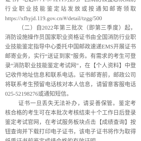
行业职业技能鉴定站发放或按通知邮寄领取
https://xfhyjd.119.gov.cn/#/detail/tzgg/500
（二）自
2022
年第三批次（即第三季度）起，
消防设施操作员国家职业资格证书
由全国消防行业职
业技能鉴定指导中心委托中国邮政速递
EMS
开展证书
邮寄业务，实行“送证到家”服务。有需求的考生可登
录
“消防职业技能鉴定考试网”
，在【个人资料】中登
记收件地址信息和联系电话。证书邮寄前，邮政公司
将联系考生预留电话核对本人信息，请留意客服电话
025-52198276
或通知短信。
证书一旦丢失无法补办，请妥善保管。鉴定考
核合格的考生可在本批次考核结束十个工作日后登录
鉴定考试官网，在考试服务板块点击【成绩查询】按
钮查询并下载打印电子证书，该电子证书将作为取得
纸质证书前鉴定成绩合格的有效证明。