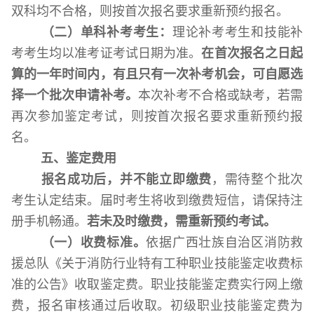
双科均不合格，则按首次报名要求重新
预约报名
。
（二）单科补考
考生：
理论补考考生和技能补
考考生均以准考证考试日期为准
。
在首次报名之日起
算的一年时间内，有且只有一次补考机会，可自愿选
择一个批次申请补考
。
本次补考不合格
或缺考
，若需
再次参加鉴定考试，则按首次报名要求重新
预约
报
名。
五、鉴定费用
报名成功后，并不能立即缴费
，需待整个批次
考生认定结束。届时考生将收到缴费短信，请保持注
册手机畅通。
若未及时缴费，需重新预约考试。
（一）收费标准。
依据
广西壮族自治区消防救
援总队
《关于消防行业特有工种职业技能鉴定收费标
准的公告》收
取
鉴定
费。职业技能鉴定费实行网上缴
费，报名审核通过后收取。初级职业技能鉴定费为