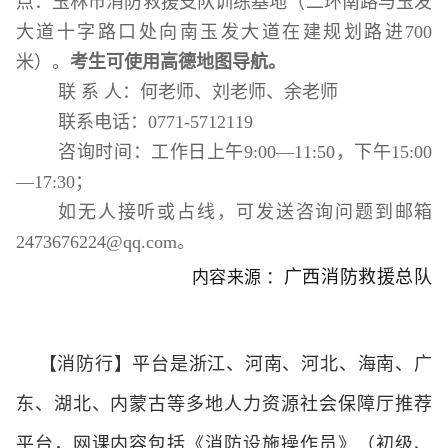
点：玉林市消防救援支队训练基地（二环南路与玉发
大道十字路口处
向南
玉发大道在建规划路进
700
米）
。
考生可使用高德地图导航。
联
系
人：何老师
、刘老师、余老师
联系电话：
0771-5712119
咨询时间：工作日上午
9:00—11:50
，下午
15:00
—17:
3
0
；
如无人接听或占线，可发送咨询问题到邮箱
2473676224@qq.com
。
广西消防救援总队
内容来源 ：
【消防行】平台是浙江、河南、河北、海南、广
东、湖北、内蒙古等多地人力资源社会保障厅推荐
平台，网课内容包括《消防设施操作员》（初级、