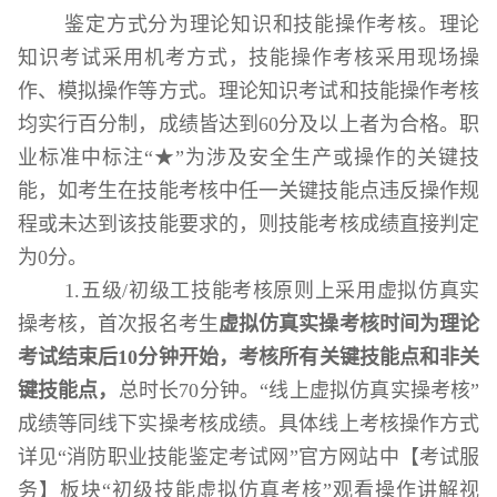
鉴定方式分为理论知识和技能操作考核。理论
知识考试采用机考方式，技能操作考核采用现场操
作、模拟操作等方式。理论知识考试和技能操作考核
均实行百分制，成绩皆达到
60
分及以上者为合格。职
业标准中标注
“★”
为涉及安全生产或操作的关键技
能，如考生在技能考核中
任一关键技能点
违反操作规
程或未达到该技能要求的，则技能考核成绩
直接判定
为
0
分
。
1.
五级
/
初级工技能考核原则上采用虚拟仿真实
操考核，
首次报名考生
虚拟仿真实操考核时间为理论
考试结束后
10
分钟开始
，考核所有关键技能点和非关
键技能点，
总时长
70
分钟
。
“
线上虚拟仿真实操考核
”
成绩等同线下实操考核成绩。具体线上考核操作方式
详见
“
消防职业技能鉴定
考试网
”
官方网站中【考试服
务】板块
“初级技能虚拟仿真考核”观看
操作讲解视