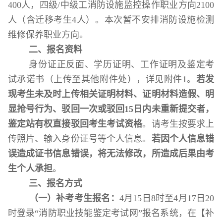
400
人，四级
/
中级工消防设施监控操作职业方向
2100
人（含迁移考生
4
人）。本次暂不安排消防设施检测
维修保养职业方向。
二
、
报名资料
身份证正反面、学历证明、工作证明及鉴定考
试承诺书（上传至其他附件处），详见附件
1
。
若发
现考生未及时上传相关证明材料、证明材料造假、明
显抢号行为、驳回一次或驳回
15
日内未重新提交者，
鉴定站有权直接驳回考生考试资格
。请考生按要求上
传照片、输入身份证号等个人信息。
若因个人信息错
误造成证书信息错误，将无法修改，所造成后果由考
生个人承担
。
三
、
报名方式
（一）补考考生报名：
4
月
15
日
8
时至
4
月
17
日
20
时登录“消防职业技能鉴定考试网”报名系统，在【补