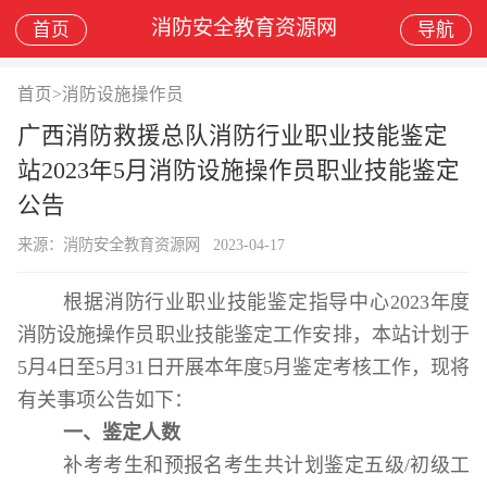
消防安全教育资源网
首页
导航
首页
>
消防设施操作员
广西消防救援总队消防行业职业技能鉴定
站2023年5月消防设施操作员职业技能鉴定
公告
来源：消防安全教育资源网
2023-04-17
根据消防行业职业技能鉴定指导中心
202
3
年度
消防设施操作员职业技能鉴定工作安排，本站计划于
5
月
4
日至
5
月
31
日开展本年度
5
月
鉴定考核工作，现将
有关事项公告如下：
一
、鉴定
人数
补考考生和预报名考生共计划鉴定五级
/
初级工