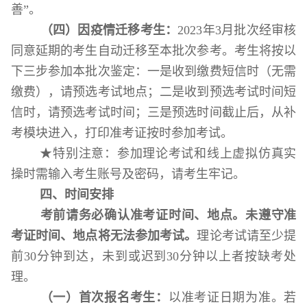
善”。
（四）因疫情迁移考生：
2023
年
3
月批次经审核
同意延期的考生
自动迁移至本批次参考
。考生将按以
下三步参加本批次鉴定：一是收到缴费短信时（无需
缴费），请预选考试地点；二是收到预选考试时间短
信时，请预选考试时间；三是预选时间截止后，从补
考模块进入，打印准考证按时参加考试。
★
特别
注意：参加理论考试和线上虚拟仿真实
操时需输入考生账号及密码，请考生牢记。
四
、
时间安排
考前请务必确认准考证时间、地点。未遵守准
考证时间、地点将无法参加考试。
理论考试请
至少
提
前
30
分钟到达，未到或迟到
30
分钟以上者按缺考处
理。
（一）
首次报名考生：
以
准考
证日期为准
。
若