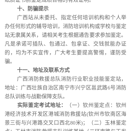
十、防骗提示
广西站从未委托、指定任何培训机构和个人举
办任何形式的辅导培训，消防培训机构或学校与鉴定
站无隶属关系，请相关考生根据通告要求参加鉴定。
凡是承诺可插队、包通过、包拿证、交钱就能办证
的，均为不实宣传，广大考生要提高警惕，谨防受
骗。
十一
、地址及联系方式
广西消防救援总队消防行业职业技能鉴定站，
地址：广西壮族自治区南宁市兴宁区邕武路
6
号消防
总队训练与战勤保障支队。
实际鉴定考试地址：
（一）钦州鉴定点：钦州
港经济技术开发区
港城消防救援站
(
钦州市钦
南区海
景三街与兴港路交叉口西北
80
米
)
；（二）玉林鉴定