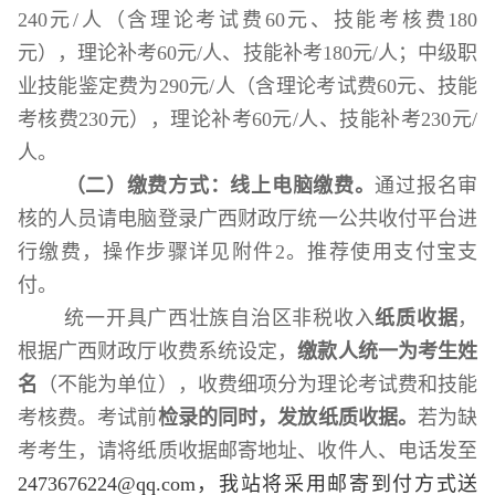
240
元
/
人（含理论
考试
费
60
元、
技能考核
费
180
元），理论补考
60
元
/
人、技能补考
180
元
/
人；中级职
业技能鉴定费为
290
元
/
人（含理论
考试
费
60
元、
技能
考核
费
230
元），理论补考
60
元
/
人、技能补考
230
元
/
人。
（二）缴费方式：线上电脑缴费。
通过报名审
核的人员
请
电脑
登录广西财政厅统一公共收付平台进
行缴费
，操作步骤详见附件
2
。
推荐使用支付宝支
付。
统一开具广西壮族自治区非税收入
纸质收据
，
根据广西财政厅收费系统
设定
，
缴款人
统一为
考生
姓
名
（不能为单位），收费细项分为理论考试费和技能
考核费。
考试前
检录的同时
，
发放纸质收据。
若为缺
考
考生，
请将纸质收据邮寄地址、收件人、电话发至
2473676224@qq.com
，我站将采用邮寄到付方式送