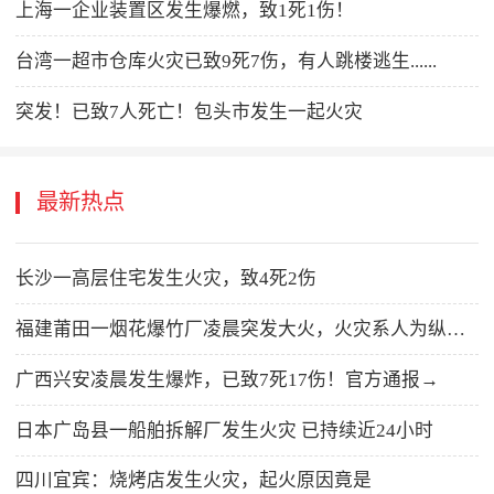
上海一企业装置区发生爆燃，致1死1伤！
台湾一超市仓库火灾已致9死7伤，有人跳楼逃生......
突发！已致7人死亡！包头市发生一起火灾
最新热点
长沙一高层住宅发生火灾，致4死2伤
福建莆田一烟花爆竹厂凌晨突发大火，火灾系人为纵火，嫌疑人已被警方控制
广西兴安凌晨发生爆炸，已致7死17伤！官方通报→
日本广岛县一船舶拆解厂发生火灾 已持续近24小时
四川宜宾：烧烤店发生火灾，起火原因竟是