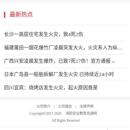
最新热点
长沙一高层住宅发生火灾，致4死2伤
福建莆田一烟花爆竹厂凌晨突发大火，火灾系人为纵火，嫌疑人已被警方控制
广西兴安凌晨发生爆炸，已致7死17伤！官方通报→
日本广岛县一船舶拆解厂发生火灾 已持续近24小时
四川宜宾：烧烤店发生火灾，起火原因竟是
公司简介
|
公司理念
|
法律声明
Copyright©2017-
2026
消防安全教育资源网
.All Rights Reserved