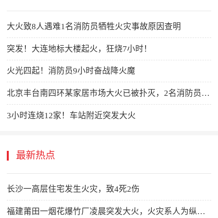
大火致8人遇难1名消防员牺牲火灾事故原因查明
突发！大连地标大楼起火，狂烧7小时！
火光四起！消防员9小时奋战降火魔
北京丰台南四环某家居市场大火已被扑灭，2名消防员牺牲
3小时连烧12家！车站附近突发大火
最新热点
长沙一高层住宅发生火灾，致4死2伤
福建莆田一烟花爆竹厂凌晨突发大火，火灾系人为纵火，嫌疑人已被警方控制