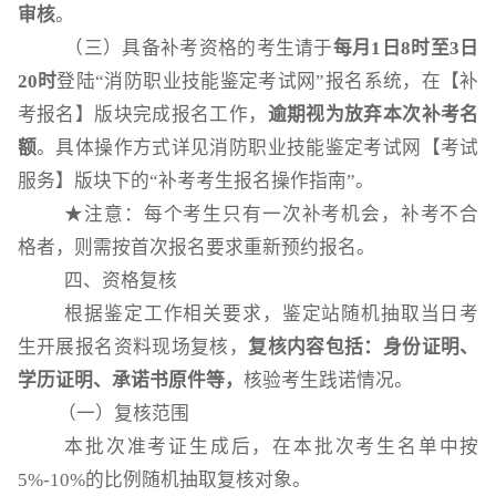
审核
。
（三）具备补考资格的考生请于
每月
1日8时至3日
20时
登陆
“消防职业技能鉴定考试网”报名系统，在【补
考报名】版块完成报名工作，
逾期视为放弃本次补考名
额
。具体操作方式详见消防职业技能鉴定考试网【考试
服务】版块下的
“补考考生报名操作指南”。
★注意：每个考生只有一次补考机会，补考不合
格者，则需按首次报名要求重新预约报名。
四、资格复核
根据鉴定工作相关要求，鉴定站随机抽取当日考
生开展报名资料现场复核，
复核内容包括：身份证明、
学历证明、承诺书原件等，
核验考生践诺情况。
（一）复核范围
本批次准考证生成后，在本批次考生名单中按
5%-10%的比例随机抽取复核对象。