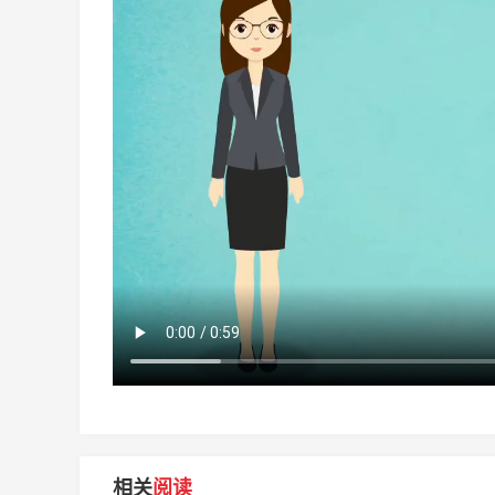
相关
阅读