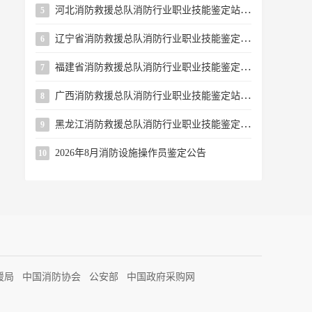
河北消防救援总队消防行业职业技能鉴定站 2026年8月第二批次消防设施操作员职业技能鉴定公告
5
辽宁省消防救援总队消防行业职业技能鉴定站关于续增2026年8月下半月批次消防设施操作员鉴定考试名额的公告
6
福建省消防救援总队消防行业职业技能鉴定站2026年8月第二批次消防设施操作员职业技能鉴定公告
7
广西消防救援总队消防行业职业技能鉴定站2026年8月上半月消防设施操作员职业技能鉴定公告
8
黑龙江消防救援总队消防行业职业技能鉴定站关于开展开放日活动的公告
9
2026年8月消防设施操作员鉴定公告
10
援局
中国消防协会
公安部
中国政府采购网