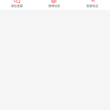
微信客服
微博动态
客服电话
华诺联动公司应邀参加中国消防协会第六届四次理事会暨2017年科技年会
CCTV13 CCTV4分别报道华诺联动公司3D VR+消防系列产品
最新热点
【消防行】被湖北省人社厅正式纳入全省线上职业技能培训平台
华诺联动公司荣获“消防科技创新品牌”荣誉称号
华诺联动应邀参加“119”消防宣传月启动仪式并接受河北电视台采访
华诺联动公司被评为“2018年度河北省物业管理优秀供应商”
华诺联动应邀参加“119”消防宣传月启动仪式并被中央电视台报道