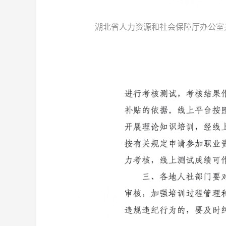
湖北省人力资源和社会保障厅办公室