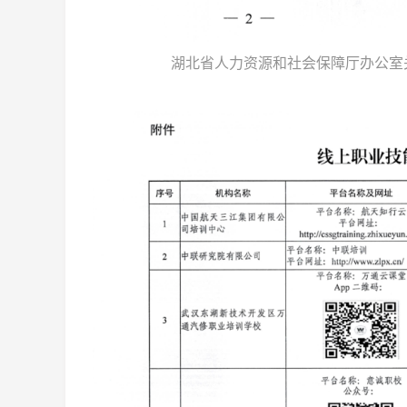
湖北省人力资源和社会保障厅办公室