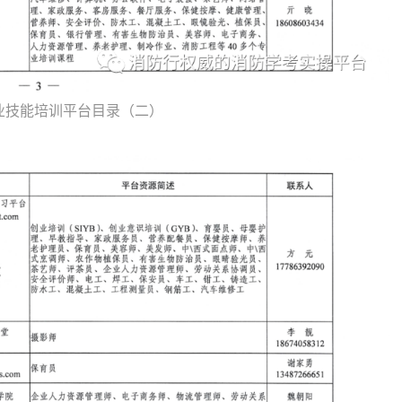
业技能培训平台目录（二）