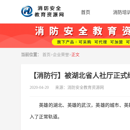
首页
消防培
当前位置：
首页
>
企业荣誉
>
正文
【消防行】被湖北省人社厅正式
2020-04-20
来源：
消防安全教育资源网
英雄的湖北、英雄的武汉，英雄的城市、英
入了正常轨道。