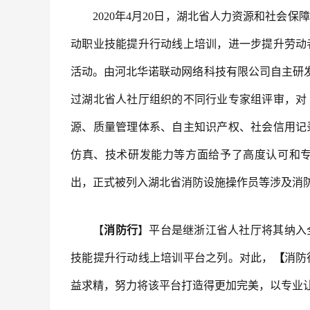
2020年4月20日，湖北省人力资源和社
动职业技能提升行动线上培训，进一步提升劳动
活动。由河北华诺联动网络科技有限公司自主研
过湖北省人社厅组织的不同行业专家组评审，对
源、质量管理体系、自主知识产权、社会信用记
仿真、技术研发能力等方面给予了高度认可和
出，正式被列入湖北省消防设施操作员等涉及消
【
消防行
】平台是继浙江省人社厅将其纳入
技能提升行动线上培训平台之列。对此，
【
消防
益求精，努力将该平台打造得更加完美，以专业