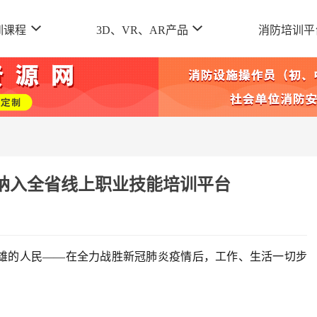
训课程
3D、VR、AR产品
消防培训平
纳入全省线上职业技能培训平台
雄的人民——在全力战胜新冠肺炎疫情后，工作、生活一切步