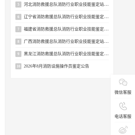
河北消防救援总队消防行业职业技能鉴定站 2026年8月第二批次消防设施操作员职业技能鉴定公告
5
辽宁省消防救援总队消防行业职业技能鉴定站关于续增2026年8月下半月批次消防设施操作员鉴定考试名额的公告
6
福建省消防救援总队消防行业职业技能鉴定站2026年8月第二批次消防设施操作员职业技能鉴定公告
7
广西消防救援总队消防行业职业技能鉴定站2026年8月上半月消防设施操作员职业技能鉴定公告
8
黑龙江消防救援总队消防行业职业技能鉴定站关于开展开放日活动的公告
9
2026年8月消防设施操作员鉴定公告
10
微信客服
电话客服