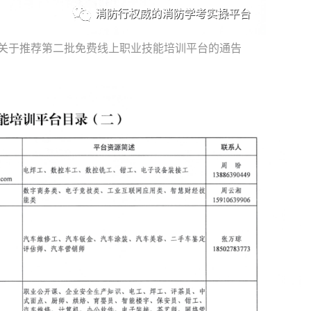
关于推荐第二批免费线上职业技能培训平台的通告