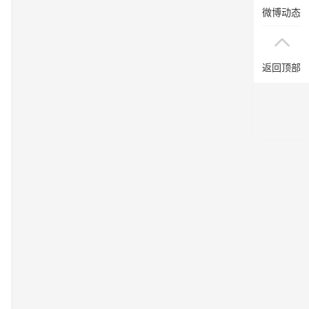
微博动态
返回顶部