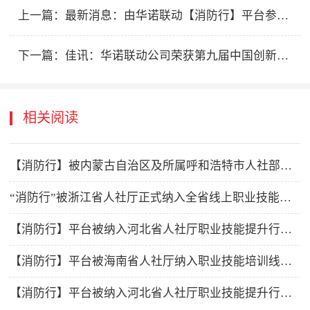
上一篇：
最新消息：由华诺联动【消防行】平台参与编写的消防设施操作员考试指导用书正式出版发行！
下一篇：
佳讯：华诺联动公司荣获第九届中国创新创业大赛三等奖！
相关阅读
【消防行】被内蒙古自治区及所属呼和浩特市人社部门纳入职业技能线上培训平台！
“消防行”被浙江省人社厅正式纳入全省线上职业技能培训平台
【消防行】平台被纳入河北省人社厅职业技能提升行动线上培训平台！
【消防行】平台被海南省人社厅纳入职业技能培训线上平台机构！
【消防行】平台被纳入河北省人社厅职业技能提升行动线上培训平台！