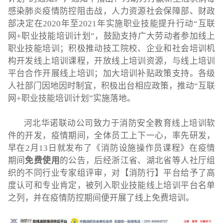
感染肺炎
疫情防控阻击战，人力资源社会保障部、财政
部决定在
2020年至2021年实施职业技能提升行动“互联
网+职业技能培训计划”，鼓励支持广大劳动者参加线上
职业技能培训；积极推动技工院校、企业和社会培训机
构开发线上培训课程，开放线上培训资源，与线上培训
平台合作开展线上培训；加大培训补贴政策支持。各级
人社部门因地因时制宜，积极出台相应政策，推动“互联
网+职业技能培训计划”实施落地。
河北华诺联动公司致力于消防安全教育线上培训软
件的开发，疫情期间，全体员工上下一心，率先研发，
早在
2月13日就发布了《消防设施操作员课程》在疫情
期间
免费使用
的公告，后经浙江省、湖北省等人社厅组
织的不同行业专家组评审，对【消防行】平台给予了高
度认可和专业肯定，被列入职业技能线上培训平台名单
之列，并在疫情防控期间便开展了线上免费培训。