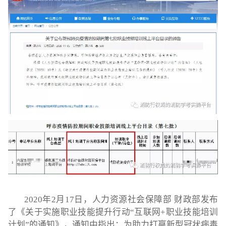
2020年2月17日，人力资源社会保障部 财政部发布
了《关于实施职业技能提升行动“互联网+职业技能培训
计划”的通知》，通知中指出：为助力打赢新型冠状病毒