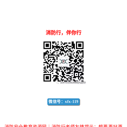
消防行，伴你行
微信号：xfx-119
消防安全教育资源网
｜
消防行
老师友情提示：
想要更好更