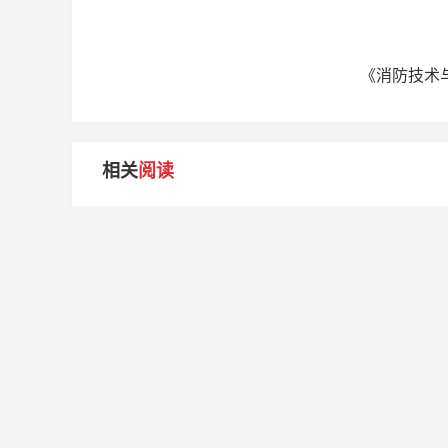
《消防技术与
相关
阅读
中国计算机报（2016年第33期、34期）专题报道华诺联动及3D-XT消防培训系统
3D-XT系统荣获第七届中国消防协会科学技术创新二等奖
【2021年应急管理部第2号公告】2020年应急管理部政府信息公开工作报告！
2024年一级消防工程师《技术实务》知识点练习—火灾自动报警系统
●【点这儿