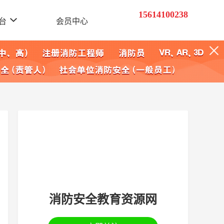
15614100238
台
会员中心
关注我们
消防安全教育资源网