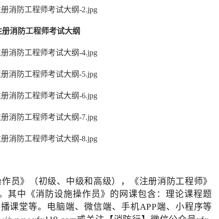
注册消防工程师考试大纲
操作员
》（
初级、中级和高级
）
，
《
注册消防工程师
》
。
其中
《消防设施操作员》的网课包含：理论课程题
直播课堂等。电脑端、微信端、手机
端、小程序等
APP