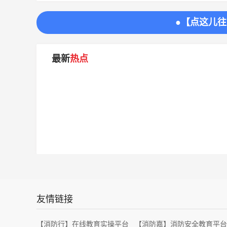
●【点这儿
最新
热点
友情链接
【消防行】在线教育实操平台
【消防嘉】消防安全教育平台