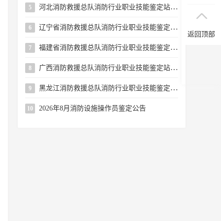
河北消防救援总队消防行业职业技能鉴定站 2026年8月第二批次消防设施操作员职业技能鉴定公告
5
辽宁省消防救援总队消防行业职业技能鉴定站关于续增2026年8月下半月批次消防设施操作员鉴定考试名额的公告
6
返回顶部
福建省消防救援总队消防行业职业技能鉴定站2026年8月第二批次消防设施操作员职业技能鉴定公告
7
广西消防救援总队消防行业职业技能鉴定站2026年8月上半月消防设施操作员职业技能鉴定公告
8
黑龙江消防救援总队消防行业职业技能鉴定站关于开展开放日活动的公告
9
2026年8月消防设施操作员鉴定公告
10