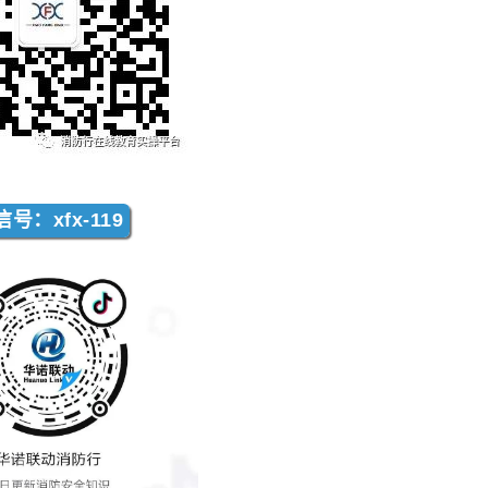
号：xfx-119