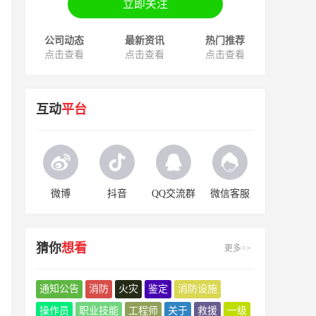
立即关注
公司动态
最新资讯
热门推荐
点击查看
点击查看
点击查看
互动
平台
微博
抖音
QQ交流群
微信客服
猜你
想看
更多>>
通知公告
消防
火灾
鉴定
消防设施
操作员
职业技能
工程师
关于
救援
一级