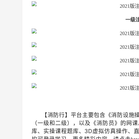
一级
【消防行】平台主要包含
《
消防设施
（
一级和二级
）
，以及
《
消防员
》
的网课
库、实操课程题库、3D虚拟仿真操作、