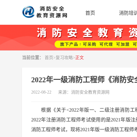
首页
消防培
当前位置：
首页
>
复习攻略
>
正文
2022年一级消防工程师《消防
2022-08-22
来源：
消防安全教育资源网
根据《关于<2022年版一、二级注册消防
2022年注册消防工程师考试使用的是2021年
消防工程师考试，现将2021年版一级消防工程师