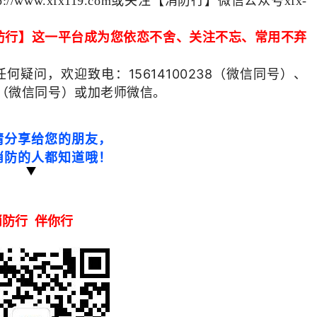
或关注【消防行】微信公众号
p://www.xfx119.com
xfx-
防行】这一平台成为您依恋不舍、关注不忘、常用不弃
任何疑问，欢迎致电：
15614100238（微信同号）
、
微信同号）或加老师微信。
6（
请分享给您的朋友，
消防的人都知道哦
！
消防行 伴你行