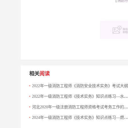
相关
阅读
2022年一级消防工程师《消防安全技术实务》考试大纲
2022年一级消防工程师《技术实务》知识点练习—水喷雾灭火系统
河北2020年一级注册消防工程师资格考试考务工作的通知
2024年一级消防工程师《技术实务》知识点练习—燃烧基础知识