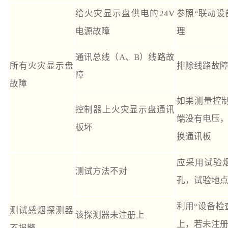
给火灾显示盘供电的24V
参照“联动设
电源故障
理
通讯总线（A、B）线路故
所有火灾显示盘
排除线路故
障
故障
如果测量控
控制器上火灾显示盘通讯
端没有电压
板坏
换通讯板
应采用试验
测试方法不对
孔，试验地
利用“设备检
测试感烟探测器
该探测器未注册上
上，若未注