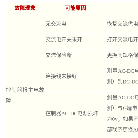
故障现象
可能原因
无交流电
恢复交流供
交流电开关未开
打开交流电
交流保险断
更换同规格
测量AC-D
连接线未接好
测）到DC-
控制器报主电故
测量AC-D
障
测）与G端电
控制器AC-DC电源损坏
为0v；如果
部联系更换AC