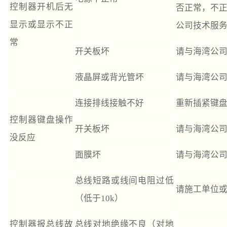
控制器开机后无
否正常，不正
显示或显示不正
公司技术服
常
开关板坏
请与海湾公
液晶屏或背光管坏
请与海湾公
连接排线接触不好
重新插紧键
控制器键盘操作
开关板坏
请与海湾公
没反应
面膜坏
请与海湾公
总线短路或线间电阻过低
请施工单位
（低于10k）
控制器报总线故
总线对地绝缘不良（对地