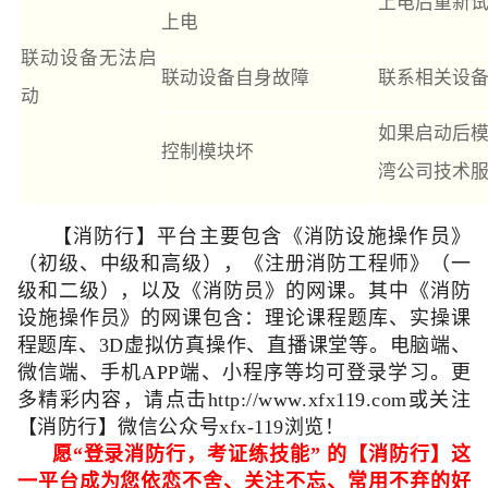
上电后重新
上电
联动设备无法启
联动设备自身故障
联系相关设
动
如果启动后
控制模块坏
湾公司技术
【消防行】平台主要包含
《
消防设施操作员
》
（
初级、中级和高级
）
，
《
注册消防工程师
》（
一
级和二级
）
，以及
《
消防员
》
的网课。
其中
《消防
设施操作员》的网课包含：理论课程题库、实操课
程题库、3D虚拟仿真操作、直播课堂等。电脑端、
微信端、手机
APP
端、小程序等均可登录学习。更
多精彩内容，请点击
http://www.xfx119.com
或关注
【消防行】微信公众号
xfx-119
浏览！
愿
“
登录消防行，考证练技能
”
的【消防行】这
一平台成为您依恋不舍、关注不忘、常用不弃的好