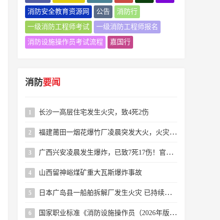
消防安全教育资源网
公告
消防行
一级消防工程师考试
一级消防工程师报名
消防设施操作员考试流程
嘉国行
消防
要闻
长沙一高层住宅发生火灾，致4死2伤
1
福建莆田一烟花爆竹厂凌晨突发大火，火灾系人为纵火，嫌疑人已被警方控制
2
广西兴安凌晨发生爆炸，已致7死17伤！官方通报→
3
山西留神峪煤矿重大瓦斯爆炸事故
4
日本广岛县一船舶拆解厂发生火灾 已持续近24小时
5
国家职业标准《消防设施操作员（2026年版）》解读
6