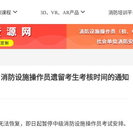
训课程
3D、VR、AR产品
消防培训平
4月消防设施操作员遗留考生考核时间的通知
无法恢复，即日起暂停中级消防设施操作员考试安排。