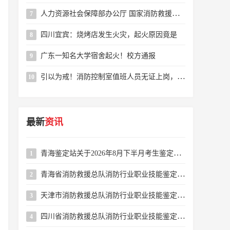
人力资源社会保障部办公厅 国家消防救援局办公室 关于颁布消防设施操作员国家职业标准的通知
7
四川宜宾：烧烤店发生火灾，起火原因竟是
8
广东一知名大学宿舍起火！校方通报
9
引以为戒！消防控制室值班人员无证上岗，这个小区物业被罚
10
最新
资讯
青海鉴定站关于2026年8月下半月考生鉴定缴费缴款码公示的公告
1
青海省消防救援总队消防行业职业技能鉴定站2026年8月下半月消防设施操作员职业技能鉴定公告
2
天津市消防救援总队消防行业职业技能鉴定站2026年8月16-31日批次消防设施操作员职业技能鉴定公告
3
四川省消防救援总队消防行业职业技能鉴定站2026年8月消防设施操作员职业技能鉴定考试公告
4