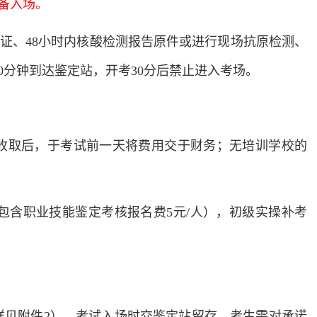
备入场
。
、48小时内核酸检测报告原件或进行现场抗原检测、
0分钟到达鉴定站，开考30分后禁止进入考场。
取后，于考试前一天将费用交于财务；无培训学校的
（包含职业技能鉴定考核报名费5元/人），初级实操补考
见附件2），考试入场时交鉴定站留存。考生需对承诺