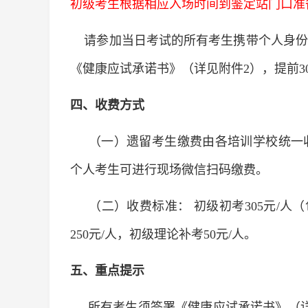
初级考生根据相应入场时间到鉴定站门口准
请参加当日考试的所有考生携带个人身份证
《健康应试承诺书》（详见附件2），提前3
四、收费方式
（一）遗留考生缴费由各培训学校统一收
个人考生可进行现场微信扫码缴费。
（二）收费标准： 初级初考305元/人
250元/人，初级理论补考50元/人。
五、重点提示
所有考生须签署《健康应试承诺书》（详