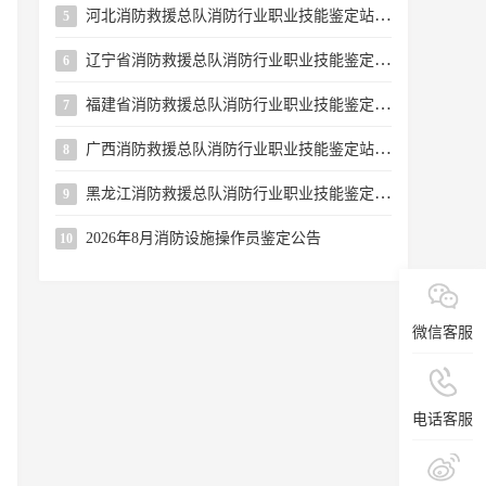
河北消防救援总队消防行业职业技能鉴定站 2026年8月第二批次消防设施操作员职业技能鉴定公告
5
辽宁省消防救援总队消防行业职业技能鉴定站关于续增2026年8月下半月批次消防设施操作员鉴定考试名额的公告
6
福建省消防救援总队消防行业职业技能鉴定站2026年8月第二批次消防设施操作员职业技能鉴定公告
7
广西消防救援总队消防行业职业技能鉴定站2026年8月上半月消防设施操作员职业技能鉴定公告
8
黑龙江消防救援总队消防行业职业技能鉴定站关于开展开放日活动的公告
9
2026年8月消防设施操作员鉴定公告
10
微信客服
电话客服