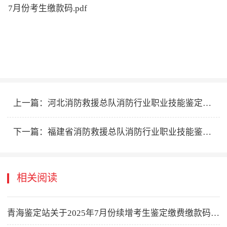
7月份考生缴款码.pdf
上一篇：
河北消防救援总队消防行业职业技能鉴定站2025年7月消防设施操作员职业技能鉴定公告
下一篇：
福建省消防救援总队消防行业职业技能鉴定站厦门分站2025年7月份批次考生缴费公告
相关阅读
青海鉴定站关于2025年7月份续增考生鉴定缴费缴款码公示的公告