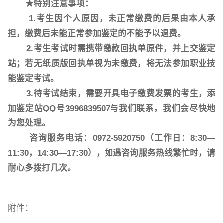
★特别注意事项：
1.考生因个人原因，未正常缴费的后果由本人承
担，缴费后未能正常参加鉴定的不能予以退费。
2.考生考试时需携带缴款回执单原件，并上交鉴定
站；若无纸质版回执单视为未缴费，将无法参加职业技
能鉴定考试。
3.待考试结束，需要开具电子缴费发票的考生，添
加鉴定站QQ号3996839507与我们联系，我们会尽快地
为您处理。
咨询服务电话：0972-5920750（工作日：8:30—
11:30，14:30—17:30），如遇咨询服务热线繁忙时，请
耐心多拨打几次。
附件：