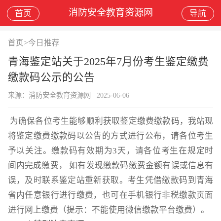
消防安全教育资源网
首页
导航
首页
>
今日推荐
青海鉴定站关于2025年7月份考生鉴定缴费
缴款码公示的公告
来源：消防安全教育资源网
2025-06-06
为确保各位考生能够顺利获取鉴定缴费缴款码，我站现
将鉴定缴费缴款码以公告的方式进行公布，请各位考生
予以关注。缴款码有效期为3天，请各位考生在规定时
间内完成缴费， 如有发现缴款码缴费金额有误或信息有
误，及时联系鉴定站重新获取。考生凭借缴款码到青海
省内任意银行进行缴费，也可在手机银行非税缴款页面
进行网上缴费（提示：不能使用微信缴款平台缴费）。