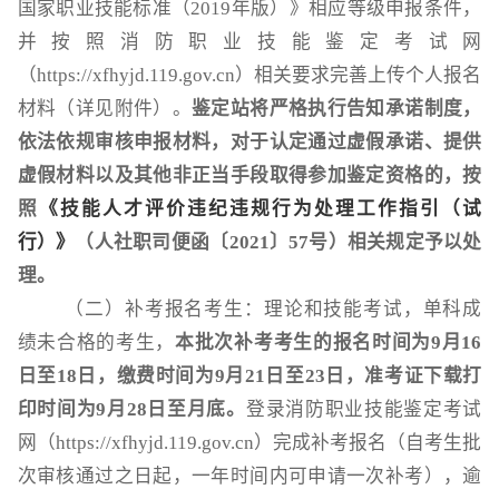
国家职业技能标准（
2019年版）》相应等级申报条件，
并按照消防职业技能鉴定考试网
（https://xfhyjd.119.gov.cn）相关要求完善上传个人报名
材料（详见附件）。
鉴定站将严格执行告知承诺制度，
依法依规审核申报材料，对于认定通过虚假承诺、提供
虚假材料以及其他非正当手段取得参加鉴定资格的，按
照
《技能人才评价违纪违规行为处理工作指引（试
行）》
（人社职司便函〔
2021〕57号）相关规定予以处
理。
（二）补考报名考生：理论和技能考试，单科成
绩未合格的考生，
本批次补考考生的报名时间为
9
月
16
日至18日，缴费时间为
9
月
21日至23日，准考证下载打
印时间为
9
月
28日至月底。
登录消防职业技能鉴定考试
网（
https://xfhyjd.119.gov.cn）完成补考报名（自考生批
次审核通过之日起，一年时间内可申请一次补考），逾