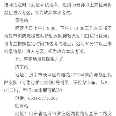
按照指定时间到达考试地点，迟到
30分钟以上未检录将
禁止进入考区，视为放弃本次考试。
青岛站
鉴定当日上午：
8:00，下午：14:00工作人员将于
青岛市消防救援支队特勤大队搜救犬站门口进行检录，
请考生按照指定时间到达考试地点，迟到30分钟以上未
检录将禁止进入考区，视为放弃本次考试。
七、鉴定地点及联系方式
济南站
地址：济南市长清区丹桂路
2777号训练与战勤保
障支队（考生可乘坐地铁1号线至工研院站下车，从B、
C1口出，西行400米即可抵达）
电话：
0531-58715266
临沂站
地址：山东省临沂市罗庄区湖北路与湖东二路交