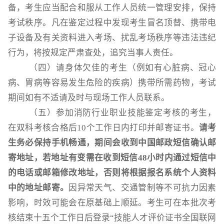
备，考生应当配合和服从工作人员统一管理安排，保持
考试秩序。凡在鉴定过程中发现考生冒名顶替、携带电
子设备及有关资料进入考场、扰乱考场秩序等违法违纪
行为，将按规定严肃查处，追究当事人责任。
（四）请身体欠佳的考生（例如有心脏病、冠心
病、胃病等容易发生危险的疾病）携带所需药物，考试
期间如有不适请及时与现场工作人员联系。
（五
）参加消防行业职业技能鉴定考核的考生，
在双科考核合格后
10个工作日内打印并邮寄证书。
请考
生务必保持手机畅通，
期间会收到中国邮政短信确认邮
寄地址，若地址有变需在收到短信
48小时内通过短信中
的电话或邮箱修改地址，否则将根据报名系统个人资料
中的地址邮寄。
因异常天气、交通管制等不可抗力因素
影响，时效可能会在原基础上顺延。考生可在本批次考
核结束十五个工作日后登录
“技能人才评价证书全国联网