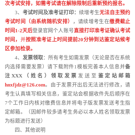
次考试安排，如需考试请
在解除限制后
重新预约
报名
。
3、
考试时间
及准考证打印
：
续增考生
无法自主预约
考试时间（由系统随机安排）
，请续增考生在
缴费截止
时间
1-2天
后
登录官网个人账号
直接
打印准考证
确认考试
时间
，
并
按照准考证上时间
提前
20分钟到达鉴定站候考
区参加检录
。
4、
发票领取
：所有考生如需发票（无论是否在系统
内选择需要发票）请下载附件1模板完善本人信息并
备
注
XXX（姓名）领取发票
发送至
鉴定站邮箱
hnxfjdz@126.com
。由于发票开出后无法进行修改，请
考生认真填写相关信息，鉴定站会根据收件先后顺序
在
7个工作日内
核对缴费信息并将电子版发票发送考生指
定邮箱。（因邮件较多请考生务必以本人姓名领取发票
为标题进行发送）
四、其他说明