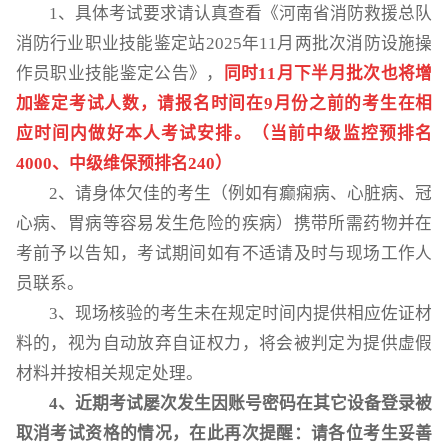
1、具体考试要求请认真
查看《河南省消防救援总队
消防行业职业技能鉴定站
2025年11月两批次消防设施操
作员职业技能鉴定公告》
，
同时
11月下半月批次也将增
加鉴定考试人数，请报名时间在9月份之前的考生在相
应时间内做好本人考试安排。（当前中级监控预排名
4000、中级维保预排名240）
2、请身体欠佳的考生（例如有癫痫病、心脏病、冠
心病、胃病等容易发生危险的疾病）携带所需药物并在
考前予以告知，考试期间如有不适请及时与现场工作人
员联系。
3、现场核验的考生未在规定时间内提供相应佐证材
料的，视为自动放弃自证权力，将会被判定为提供虚假
材料并按相关规定处理。
4、近期考试屡次发生因账号密码在其它设备登录被
取消考试资格的情况，在此再次提醒：请各位考生妥善