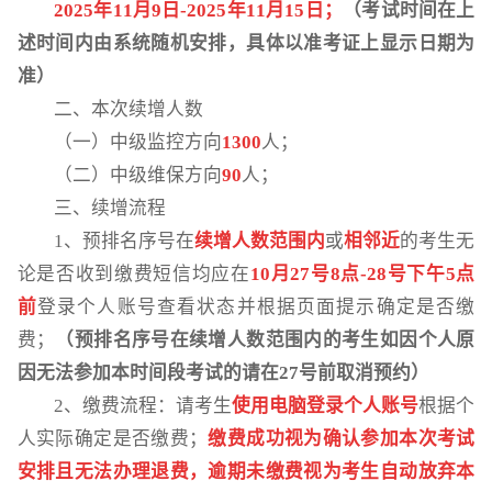
202
5
年
11
月
9
日
-
202
5
年
11
月
15
日；
（
考试时间在上
述时间内由系统随机安排，具体
以准考证
上显示
日期为
准）
二、本次续增人数
（一）中级监控方向
1300
人；
（二）中级维保方向
90
人；
三、续增流程
1、预排名序号在
续增人数范围内
或
相邻近
的考生无
论是否收到缴费短信均应在
10月27号8点-28号下午5点
前
登录个人账号查看状态并根据页面提示确定是否缴
费；
（预排名序号在续增人数范围内的考生如因个人原
因无法参加本时间段考试的请在
27号前取消预约）
2、缴费流程：请考生
使用电脑登录个人账号
根据个
人实际确定是否缴费；
缴费成功视为确认参加本次考试
安排且无法办理退费，逾期未缴费视为考生自动放弃本