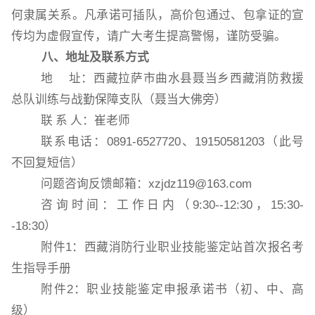
何隶属关系。凡承诺可插队，高价包通过、包拿证的宣
传均为虚假宣传，请广大考生提高警惕，谨防受骗。
八
、地址及联系方式
地
址：西藏拉萨市曲水县聂当乡西藏消防救援
总队训练与战勤保障支队（聂当大佛旁）
联
系
人：崔老师
联系电话：
0891-6527720、
19150581203
（此号
不回复短信）
问题咨询反馈邮箱：
xzjdz119@163.com
咨询时间：工作日内（
9:30--12:30，15:30-
-18:30）
附件
1：西藏消防行业职业技能鉴定站首次报名考
生指导手册
附件
2：职业技能鉴定申报承诺书（初、中、高
级）