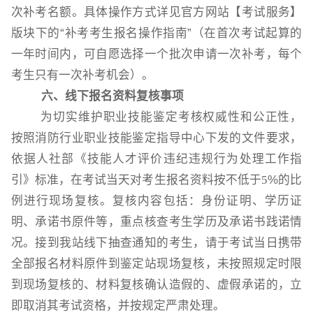
次补考名额。具体操作方式详见官方网站【考试服务】
版块
下的
“补考考生报名操作指南”（在首次考试起算的
一年时间内，可自愿选择一个批次申请一次补考，每个
考生只有一次补考机会）。
六、线下报名资料复核事项
为切实维护职业技能鉴定考核权威性和公正性，
按照消防行业职业技能鉴定指导中心下发的文件要求，
依据人社部《技能人才评价违纪违规行为处理工作指
引》标准，在考试当天对考生报名资料按不低于
5
%
的比
例进行现场复核。复核内容包括：身份证明、学历证
明、承诺书原件等，重点核查考生学历及承诺书践诺情
况。接到我站线下抽查通知的考生，请于考试当日携带
全部报名材料原件到鉴定站现场复核，未按照规定时限
到现场复核的、材料复核确认造假的、虚假承诺的，立
即取消其考试资格，并按规定严肃处理。