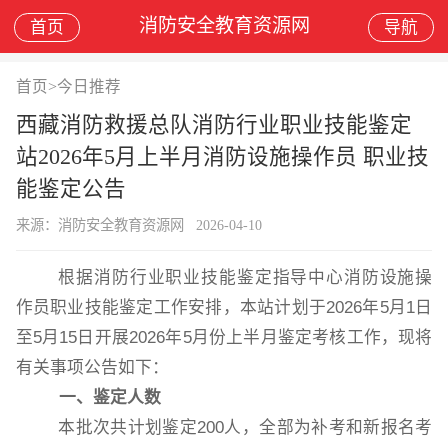
消防安全教育资源网
首页
导航
首页
>
今日推荐
西藏消防救援总队消防行业职业技能鉴定
站2026年5月上半月消防设施操作员 职业技
能鉴定公告
来源：消防安全教育资源网
2026-04-10
根据消防行业职业技能鉴定指导中心消防设施操
作员职业技能鉴定工作安排，本站计划于
202
6
年
5
月
1
日
至
5
月
15
日开展
202
6
年
5
月份
上半月
鉴定考核工作，现将
有关事项公告如下：
一、鉴定人数
本批次共计划鉴定
200
人，全部为补考和新报名考