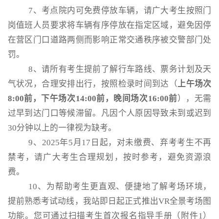
7、考点院内可免费停放车辆，请广大考生按照门
岗值班人员要求将车辆有序停放在指定区域，避免因停
在营区门口道路两侧而影响正常交通秩序被交警部门处
罚。
8、请所有考生提前了解行车路线、票务计划及天
气状况，合理安排出行，按照检录时间到达（
上午场次
8:00
前，下午场次
14:00
前，晚间场次
16:00
前
），无需
过早到达门口等候滞留。凡因个人原因导致未到或迟到
30分钟以上的一律视为缺考。
9、2025年5月17日起，对未缴费、弃考考生不再
禁考，请广大考生合理规划，按时参考，避免资源浪
费。
10、为帮助考生更直观、便捷地了解考场环境，
提前熟悉考试动线，我站即日起正式推出VR全景考场图
功能。您可通过扫描考生首次报名指导手册（附件1）