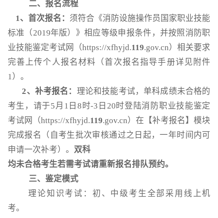
二、
报名流程
1
、首次报名：
须符合《消防设施操作员国家职业技能
标准（2019年版）》相应等级申报条件，并按照消防职
业技能鉴定考试网（https://xfhyjd.
119
.gov.cn）相关要求
完善上传个人报名材料（首次报名指导手册详见附件
1）。
2
、补考报名：
理论和技能考试，单科成绩未合格的
考生，请于5月
1
日
8
时
-3
日
20
时登陆消防职业技能鉴定
考试网（https://xfhyjd.
119
.gov.cn）在【补考报名】模块
完成报名（自考生批次审核通过之日起，一年时间内可
申请一次补考）。
双科
均未合格考生若需考试请重新报名排队预约
。
三、鉴定模式
理论知识考试：初、中级考生全部采用线上机
考。