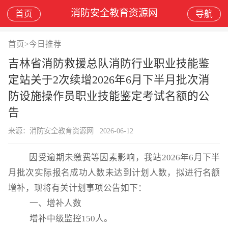
消防安全教育资源网
首页
导航
首页
>
今日推荐
吉林省消防救援总队消防行业职业技能鉴
定站关于2次续增2026年6月下半月批次消
防设施操作员职业技能鉴定考试名额的公
告
来源：消防安全教育资源网
2026-06-12
因受逾期未缴费等因素影响，我站
202
6
年
6
月下半
月
批次实际报名成功人数未达到计划人数，拟进行名额
增补，现将有关计划事项公告如下：
一
、增补人数
增补中级监控
150
人。