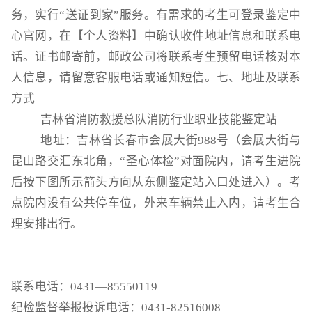
务，实行
“
送证到家
”
服务。有需求的考生可登录鉴定中
心官网，在【个人资料】中
确认
收件地址信息和联系电
话。证书邮寄前，邮政公司将联系考生预留电话核对本
人信息，请留意客服电话或通知短信。
七、
地址及联系
方式
吉林省
消防救援总队消防行业职业技能鉴定站
地址：
吉林省长春市会展大街
988
号（会展大街与
昆山路交汇东北角，“圣心体检”对面院内，请考生进院
后按下图所示箭头方向从东侧鉴定站入口处进入）。
考
点院内没有公共停车位，外来车辆禁止入内，请考生合
理安排出行。
联系电话：
0431
—
85550119
纪检监督举报投诉电话：
0431-82516008