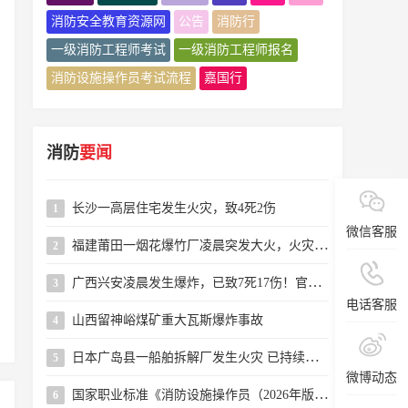
消防安全教育资源网
公告
消防行
一级消防工程师考试
一级消防工程师报名
消防设施操作员考试流程
嘉国行
消防
要闻
长沙一高层住宅发生火灾，致4死2伤
1
微信客服
福建莆田一烟花爆竹厂凌晨突发大火，火灾系人为纵火，嫌疑人已被警方控制
2
广西兴安凌晨发生爆炸，已致7死17伤！官方通报→
3
电话客服
山西留神峪煤矿重大瓦斯爆炸事故
4
日本广岛县一船舶拆解厂发生火灾 已持续近24小时
5
微博动态
国家职业标准《消防设施操作员（2026年版）》解读
6