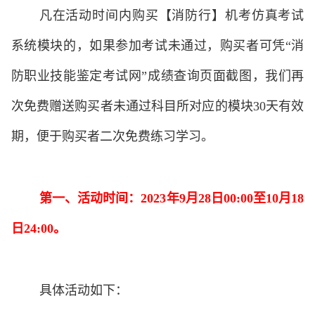
凡在活动时间内购买【消防行】机考仿真考试
系统模块的，如果参加考试未通过，购买者可凭
“
消
防职业技能鉴定考试网
”
成绩查询页面截图，我们再
次免费赠送购买者未通过科目所对应的模块
30
天有效
期，便于购买者二次免费练习学习。
第一、活动时间：
2023
年
9
月
28
日
00:00
至
10
月
18
日
24:00
。
具体活动如下：