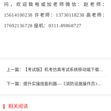
问，欢迎致电
或加老
师微信：
赵老师：
15614100238
许
老师：
13730118238
高老师：
17692136728
座机：0311-89868727
上一篇：
【考试版】机考仿真考试系统移动端下载安装付费流程
下一篇：
提升实操技能利器---《消防设施操作员3D仿真技能操作系统》正式上线！
相关阅读