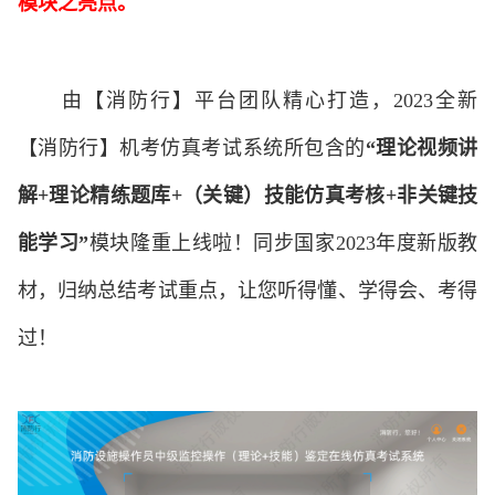
模块之亮点。
由【消防行】平台团队精心打造，
2023
全新
【消防行】机考仿真考试系统所包含的
“
理论视频讲
解
+
理论精练题库
+
（关键）技能仿真考核
+
非关键技
能学习
”
模块隆重上线啦！同步国家
2023
年度新版教
材，归纳总结考试重点，让您听得懂、学得会、考得
过！